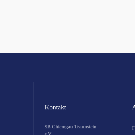
Kontakt
A
SB Chiemgau Traunstein
F
e.V.