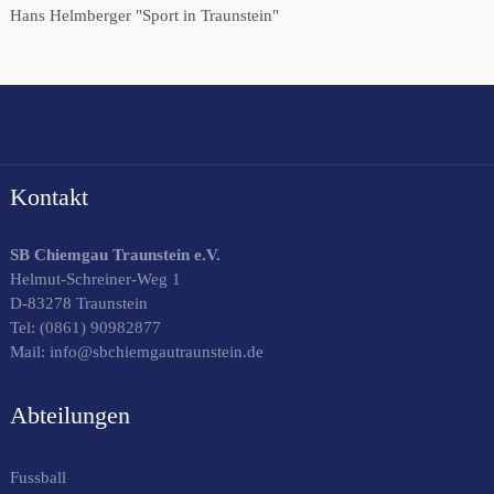
Hans Helmberger "Sport in Traunstein"
Kontakt
SB Chiemgau Traunstein e.V.
Helmut-Schreiner-Weg 1
D-83278 Traunstein
Tel:
(0861) 90982877
Mail: info@sbchiemgautraunstein.de
Abteilungen
Fussball