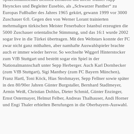
Heynckes und Begleiter Eusebio, als „Schwarzer Panther“ zu
Europas Fußballer des Jahres 1965 gekürt, gewann 1999 vor 3000
Zuschauer 6:0. Gegen den von Werner Lorant trainierten
mehrmaligen türkischen Meister Fenerbahce Istanbul erzeugten die
5000 Zuschauer orientalische Stimmung, und das 16:1 wurde 2002
sogar live in die Türkei übertragen. Mit den Weltstars konnte der FC
zwar nicht ganz mithalten, aber namhafte Auswahlspieler brachte
auch er immer wieder hervor. So wechselte Wiggerl Hinterstocker
zum VfB Stuttgart und bestritt sogar ein Spiel in der
Nationalmannschaft unter Sepp Herberger. Auch Karl Dornhecker
(zum VfB Stuttgart), Sigi Manthey (zum FC Bayern München),
Franz Hartl, Toni Köck, Hias Strohmayer, Sepp Fellner sowie später
in den 80/90er Jahren Günter Burgstaller, Bernhard Stadlmeyer,
Armin Weiß, Christian Dohlus, Dieter Schmid, Günter Enzinger,
Ernst Ostermayer, Helmut Felber, Andreas Thalhauser, Andi Horner
und Engi Thaler erhielten Berufungen in die Oberbayern-Auswahl.