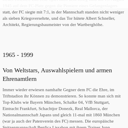
1945 auf dem FC-Platz gegen die Pioniere eines Gefangenlagers
statt, der FC siegte mit 7:1, in der Mannschaft standen nicht weniger
als sieben Kriegsversehrte, und das Tor hütete Albert Schneller,
Architekt, Regierungsbaumeister von der Wartberghöhe.
1965 - 1999
Von Weltstars, Auswahlspielern und armen
Ehrenamtlern
Immer wieder erwiesen namhafte Gegner dem FC die Ehre, im
Triftstadion ihr Können zu demonstrieren. So konnte man sich mit
Top-Klubs wie Bayern München, Schalke 04, VfB Stuttgart,
Eintracht Frankfurt, Schachtjor Donezk, Real Mallorca, der
Nationalmannschaft Japans und gleich 11-mal mit 1860 München
(war ja auch der Patenverein des FC) messen. Die europäische
Spitzenmannschaft Benfica Lissabon mit ihrem Trainer Jupp