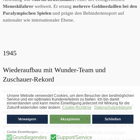
Monoskifahrer
weltweit. Er errang
mehrere Goldmedaillen bei den
Paralympischen Spielen
und prägte den Behindertensport auf
nationaler wie internationaler Ebene.
1945
Wiederaufbau mit Wunder-Team und
Zuschauer-Rekord
Nach dem Tausendjährigen Reich, das Gott sei Dank nur 12 Jahre
dauerte und zu dem leider jedwede Unterlagen fehlen, begannen
Otto Huber, Gustl Langmayer, Heinrich Stadlmeyer, Anderl Schmid
und Paul Helldobler den sportlichen und materiellen Wiederaufbau
des FC. Der Platz wurde von schrottreifen Kriegsfahrzeugen
geräumt, die Militärregierung genehmigte den Spielbetrieb, und ein
schmuckes Clubheim wurde unter fleißiger Mithilfe freiwilliger
Helfer errichtet. Das erste Spiel nach dem Krieg fand am 19. August