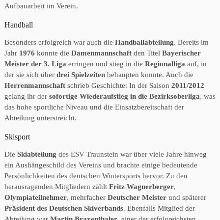
Aufbauarbeit im Verein.
Handball
Besonders erfolgreich war auch die
Handballabteilung
. Bereits im
Jahr
1976
konnte die
Damenmannschaft
den Titel
Bayerischer
Meister der 3. Liga
erringen und stieg in die
Regionalliga
auf, in
der sie sich über
drei Spielzeiten
behaupten konnte. Auch die
Herrenmannschaft
schrieb Geschichte: In der Saison
2011/2012
gelang ihr der
sofortige Wiederaufstieg in die Bezirksoberliga
, was
das hohe sportliche Niveau und die Einsatzbereitschaft der
Abteilung unterstreicht.
Skisport
Die
Skiabteilung
des ESV Traunstein war über viele Jahre hinweg
ein Aushängeschild des Vereins und brachte einige bedeutende
Persönlichkeiten des deutschen Wintersports hervor. Zu den
herausragenden Mitgliedern zählt
Fritz Wagnerberger
,
Olympiateilnehmer
, mehrfacher
Deutscher Meister
und späterer
Präsident des Deutschen Skiverbands
. Ebenfalls Mitglied der
Abteilung war
Martin Braxenthaler
, einer der erfolgreichsten