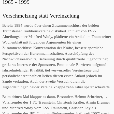
1965 - 1999
Verschmelzung statt Vereinzelung
Bereits 1994 wurde über einen Zusammenschluss der beiden
Traunsteiner Traditionsvereine diskutiert. Initiiert von ESV-
Abteilungsleiter Manfred Wudy, plädierte ein Artikel im Traunsteiner
Wochenblatt mit folgenden Argumenten für einen
Zusammenschluss: Konzentration der Kräfte, bessere sportliche
Perspektiven der Herrenmannschaften, Ausschöpfung des
Nachwuchsreservoirs, Betreuung durch qualifizierte Jugendtrainer,
größeres Interesse der Sponsoren. Emotionale Barrieren aufgrund
jahrzehntelanger Rivalität, tief verwurzelter Vereinstreue und
persönlicher Antipathien ließen diesen ersten Anlauf jedoch im
Sande verlaufen. Auch der zweite Versuch durch die
Jugendleitungen beider Vereine knappe zehn Jahre später scheiterte.
Beim dritten Mal klappte es dann. Besonders Helmut Schreiner, 1.
Vorsitzender des 1.FC Traunstein, Christoph Kraller, Armin Brunner
und Manfred Wudy vom ESV Traunstein, Christian Lay als
Vorsitzender der JFG (Juniorenfördergemeinschaft, seit 2007) sowie